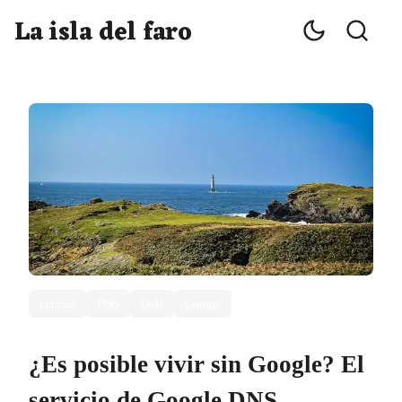
La isla del faro
chrome
DNS
DoH
Google
¿Es posible vivir sin Google? El
servicio de Google DNS